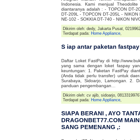
Indonesia. Kami menjual Theodoli
diantaranya adalah : - TOPCON DT
DT-209L - TOPCON DT-205L - NIKON 
NE-102 - SOKKIA DT-740 - NIKON NIV
Dikirim oleh: dedy, Jakarta Pusat, 021996
Terdapat pada:
Home Appliance
,
S iap antar paketan fastpay
Daftar Loket FastPay di http://www.bu
yang sama dengan loket faspay yang 
keuntungan: 1. Paketan FastPay diant
(Anda tidak perlu transfer) untuk dae
Surabaya, Sidoarjo, Lamongan. 2. D
panduan pengembangan…
Dikirim oleh: cv ajib, sidoarjo, 081331997
Terdapat pada:
Home Appliance
,
SIAPA BERANI , AYO TAN
DRAGONBET77.COM MAIN 
SANG PEMENANG ,: