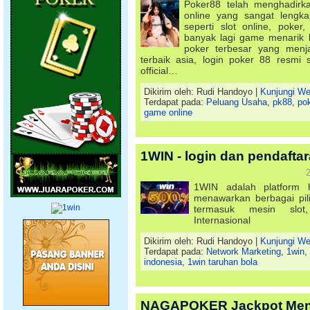
Poker88 telah menghadirk
online yang sangat lengkap
seperti slot online, poke
banyak lagi game menarik 
poker terbesar yang menj
terbaik asia, login poker 88 resmi 
official…
Dikirim oleh: Rudi Handoyo |
Kunjungi We
Terdapat pada:
Peluang Usaha
,
pk88
,
po
game online
1WIN - login dan pendaftar
2
1WIN adalah platform hi
menawarkan berbagai pil
termasuk mesin slot,
Internasional
Dikirim oleh: Rudi Handoyo |
Kunjungi We
Terdapat pada:
Network Marketing
,
1win
,
indonesia
,
1win taruhan bola
NAGAPOKER Jackpot Mena